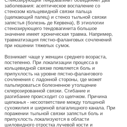
Стенозирующий тендовагинит объединяет два
заболевания: асептическое воспаление со
стенозом кольцевидной связки пальца
(щелкающий палец) и стеноз тыльной связки
запястья (болезнь де Кервена), В этиологии
стенозирующего тендовагинита большое
значение имеет хроническая травма. Например,
травматизация пястно-фаланговых сочленений
при ношении тяжелых сумок.
Возникает чаще у женщин среднего возраста,
постепенно. При локализации процесса в
кольцевидной связке появляется боль и
припухлость на уровне пястно-фалангового
сочленения с ладонной стороны, где может
пальпироваться болезненное утолщение
склерозированной связки. Сгибание и
разгибание происходит со щелчком. Причина
щелканья - несоответствие между толщиной
сухожилия и шириной влагалищного канала. При
поражении тыльной связки запястья боль и
припухлость локализуются в области
шиловидного отростка лучевой кости и