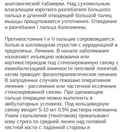
анатомической табакерки. Над сухожильным
влагалищем короткого разгибателя большого
пальца и длинной отводящей большой палец
мышцы прощупывается уплотнение. Отведение
и разгибание I пальца болезненны.
Противостояние I и V пальцев сопровождается
болью в шиловидном отростке с иррадиацией в
предплечье. Лечение. В начале заболевания
назначают инъекцию новокаина или
кортикостероидов под стенозированную связку с
иммобилизацией конечности гипсовой лонгетой,
затем проводят физиотерапевтическое лечение.
В запущенных случаях показано оперативное
лечение - рассечение или частичное иссечение
стенозированной связки. При щелкающем
пальце операцию можно выполнить в
амбулаторных условиях. Под кольцевидную
связку вводят 5-10 мл 0,5% раствора новокаина.
Узким скальпелем (тенотомом) прокалывают
кожу строго по средней линии над головкой
пястной кости с ладонной стороны и