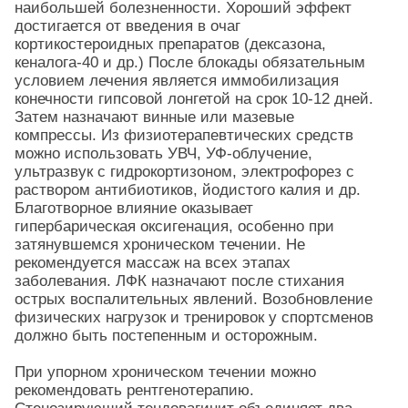
наибольшей болезненности. Хороший эффект
достигается от введения в очаг
кортикостероидных препаратов (дексазона,
кеналога-40 и др.) После блокады обязательным
условием лечения является иммобилизация
конечности гипсовой лонгетой на срок 10-12 дней.
Затем назначают винные или мазевые
компрессы. Из физиотерапевтических средств
можно использовать УВЧ, УФ-облучение,
ультразвук с гидрокортизоном, электрофорез с
раствором антибиотиков, йодистого калия и др.
Благотворное влияние оказывает
гипербарическая оксигенация, особенно при
затянувшемся хроническом течении. Не
рекомендуется массаж на всех этапах
заболевания. ЛФК назначают после стихания
острых воспалительных явлений. Возобновление
физических нагрузок и тренировок у спортсменов
должно быть постепенным и осторожным.
При упорном хроническом течении можно
рекомендовать рентгенотерапию.