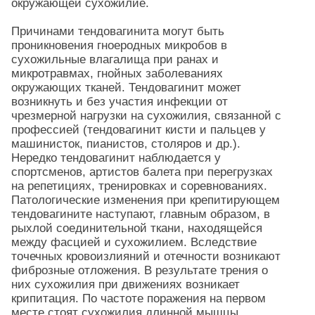
окружающей сухожилие.
Причинами тендовагинита могут быть
проникновения гноеродных микробов в
сухожильные влагалища при ранах и
микротравмах, гнойных заболеваниях
окружающих тканей. Тендовагинит может
возникнуть и без участия инфекции от
чрезмерной нагрузки на сухожилия, связанной с
профессией (тендовагинит кисти и пальцев у
машинисток, пианистов, столяров и др.).
Нередко тендовагинит наблюдается у
спортсменов, артистов балета при перегрузках
на репетициях, тренировках и соревнованиях.
Патологические изменения при крепитирующем
тендовагините наступают, главным образом, в
рыхлой соединительной ткани, находящейся
между фасцией и сухожилием. Вследствие
точечных кровоизлияний и отечности возникают
фиброзные отложения. В результате трения о
них сухожилия при движениях возникает
крипитация. По частоте поражения на первом
месте стоят сухожилия длинной мышцы,