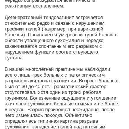
нередко сопровождаются асептическим
реактивным воспалением.
Дегенеративный тендовагинит встречается
относительно редко и связан с нарушением
трофики тканей (например, при варикозной
болезни). Проявляется умеренной тупой болью в
области утолщенного сухожилия и нередко
заканчивается спонтанным его разрывом с
нарушением функции соответствующего
сустава.
В нашей многолетней практике мы наблюдали
всего лишь трех больных с патологическим
разрывом ахиллова сухожилия. Возраст больных
был от 30 до 40 лет. Травматический фактор
отсутствовал, хотя один из троих работал
грузчиком. Болезненные ощущения и утолщение
ахиллова сухожилия больные отмечали не более
8 недель. Разрыв произошел неожиданно, после
чего изменилась походка. Объективно
определялась типичная картина разрыва
сухожилия: западение тканей над пяточным