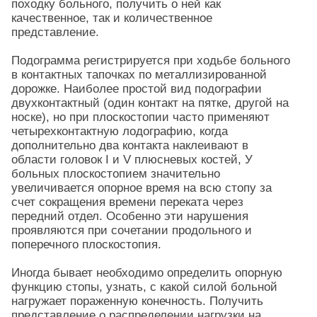
походку больного, получить о ней как
качественное, так и количественное
представление.
Подограмма регистрируется при ходьбе больного
в контактных тапочках по металлизированной
дорожке. Наиболее простой вид подографии
двухконтактный (один контакт на пятке, другой на
носке), но при плоскостопии часто применяют
четырехконтактную лодографию, когда
дополнительно два контакта наклеивают в
области головок I и V плюсневых костей, У
больных плоскостопием значительно
увеличивается опорное время на всю стопу за
счет сокращения времени переката через
передний отдел. Особенно эти нарушения
проявляются при сочетании продольного и
поперечного плоскостопия.
Иногда бывает необходимо определить опорную
функцию стопы, узнать, с какой силой больной
нагружает пораженную конечность. Получить
представление о распределении нагрузки на